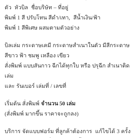
ตัว หัวบิล ชื่อบริษัท – ที่อยู่
พิมพ์ 1 สี ปรับโทน สีดำ/เทา, สีน้ำเงิน/ฟ้า
พิมพ์ 1 สีพิเศษ ผสมตามตัวอย่าง
บิลเล่ม กระดาษเคมี กระดาษสำเนาในตัว มีสีกระดาษ
สีขาว ฟ้า ชมพู เหลือง เขียว
สั่งพิมพ์ แบบสันกาว ฉีกได้ทุกใบ หรือ ปรุฉีก สำเนาติด
เล่ม
และ รันเบอร์ เล่มที่ / เลขที่
เริ่มต้น สั่งพิมพ์
จำนวน 50 เล่ม
(สั่งพิมพ์
มากขึ้น ราคาจะถูกลง)
บริการ จัดแบบฟอร์ม ที่ลูกค้าต้องการ แก้ไขได้ 3 ครั้ง