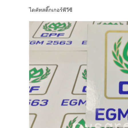
ไดคัทสติ๊กเกอร์พีวีซี